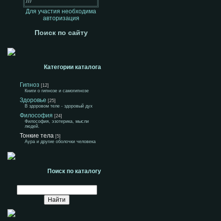
Для участия необходима
авторизация
Поиск по сайту
Категории каталога
Гипноз
[12]
Книги о гипнозе и самогипнозе
Здоровье
[25]
В здоровом теле - здоровый дух
Философия
[24]
Философия, эзотерика, мысли
людей.
Тонкие тела
[5]
Аура и другие оболочки человека
Поиск по каталогу