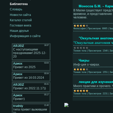
Библиотека
Моносов Б.М. – Карм
Словарь
В Магии существует предст
времени, и представление
Новости сайта
человеке.
Каталог статей
Гостевая книга
Философия
|
Просмотров:
8995
|
Заг
Наши друзья
Информация о сайте
"Оккультная анатом
"Оккультная анатомия ч
Тонкие тела
|
Просмотров:
1546
|
Заг
Чакры
Инф-ция о чакрах.
Тонкие тела
|
Просмотров:
1551
|
Заг
лекции для изучени
Много практики и прочего. 
Тонкие тела
|
Просмотров:
2231
|
Заг