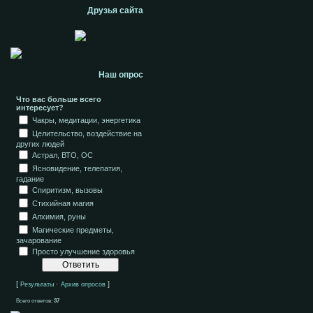
Друзья сайта
Наш опрос
Что вас больше всего
интересует?
Чакры, медитации, энергетика
Целительство, воздействие на
других людей
Астрал, ВТО, ОС
Ясновидение, телепатия,
гадание
Спиритизм, вызовы
Стихийная магия
Алхимия, руны
Магические предметы,
зачарование
Просто улучшение здоровья
[
·
]
Результаты
Архив опросов
Всего ответов:
37