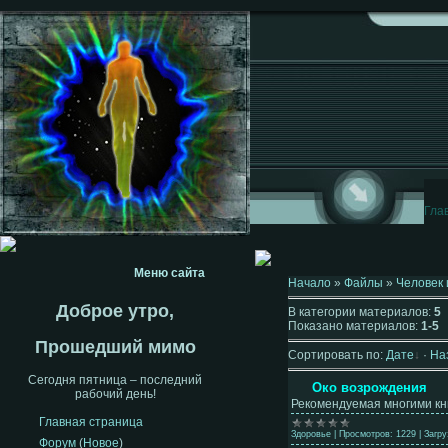
Гла
Меню сайта
Начало
»
Файлы
»
Человек 
Доброе утро,
В категории материалов:
5
Показано материалов:
1-5
Прошедший мимо
Сортировать по:
Дате
·
На
Сегодня пятница – последний
Око возрождения
рабочий день!
Рекомендуемая многими кни
Главная страница
Здоровье
|
Просмотров:
1229
|
Загру
Форум
(
Новое
)